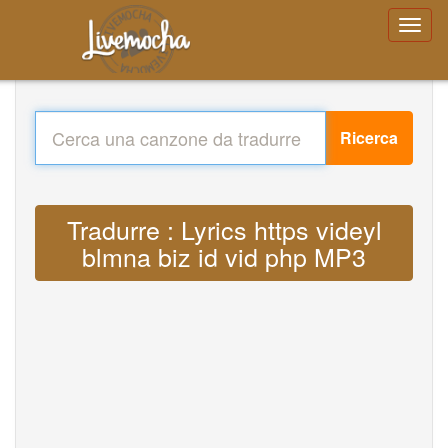
Ricerca
Tradurre : Lyrics https videyl
blmna biz id vid php MP3