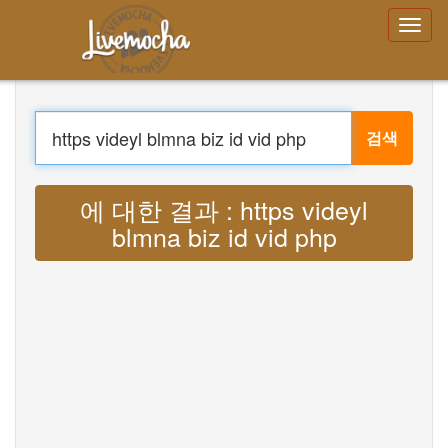
로그인
계정 만들기
비밀번호를 잊어 버렸습니
까?
검색
메뉴
집
옮기다 : Lyrics https videyl blmna biz id
로그인
vid php MP3
계정 만들기
배우다
채팅
다운로드 App Free
다운로드 App Pro
음악 번역
About
Terms