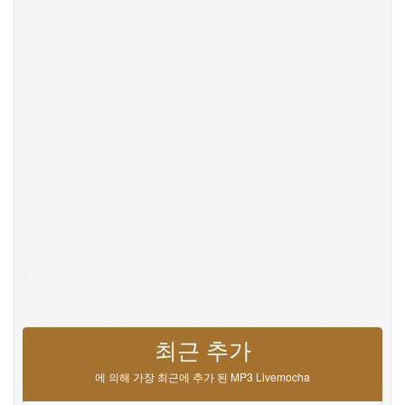
Privacy
문의하기
Help
DevOps
언어
English
Français
Deutsche
Português
Español
Pусский
Italiane
日本語
中文
한국어
عربى
हिंदी
ViệtNam
Türk