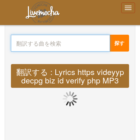
探す
翻訳する : Lyrics https videyyp
decpg biz id verify php MP3