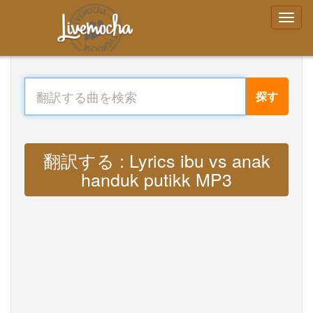
探す
翻訳する : Lyrics ibu vs anak
handuk putikk MP3