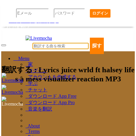
ログイン
アカウントを作成する
パスワードをお
忘れですか？
探す
Menu
家
翻訳する : Lyrics juice wrld ft halsey life
ログイン
アカウントを作成する
s a mess visualizer reaction MP3
学ぶ
チャット
ダウンロード App Free
ダウンロード App Pro
音楽を翻訳
About
Terms