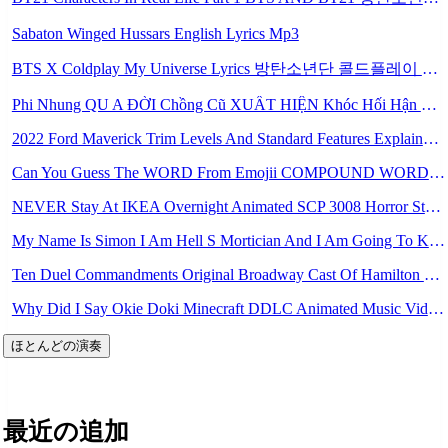
Sabaton Winged Hussars English Lyrics Mp3
BTS X Coldplay My Universe Lyrics 방탄소년단 콜드플레이 My Universe 가사 Color Coded Lyrics Han Rom Eng Mp3
Phi Nhung QU A ĐỜI Chồng Cũ XUẤT HIỆN Khóc Hối Hận Vì Làm Điều KHỦNG KHIẾP Với Cô Mp3
2022 Ford Maverick Trim Levels And Standard Features Explained Mp3
Can You Guess The WORD From Emojii COMPOUND WORD EMOJII CHALLENGE 90 PEOPLE FAIL Guess Mp3
NEVER Stay At IKEA Overnight Animated SCP 3008 Horror Story Mp3
My Name Is Simon I Am Hell S Mortician And I Am Going To Kill God Creepypasta Mp3
Ten Duel Commandments Original Broadway Cast Of Hamilton Lyrics Mp3
Why Did I Say Okie Doki Minecraft DDLC Animated Music Video Song By The Stupendium Mp3
ほとんどの演奏
最近の追加