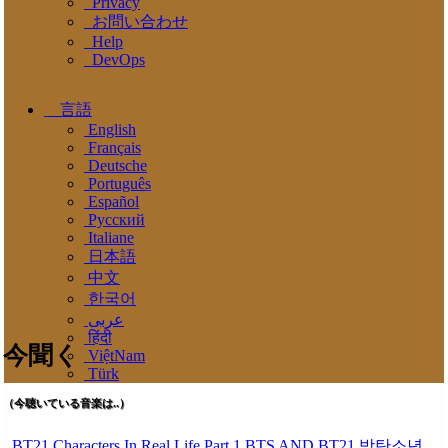
Privacy
お問い合わせ
Help
DevOps
言語
English
Français
Deutsche
Português
Español
Pусский
Italiane
日本語
中文
한국어
عربى
हिंदी
今聞く
ViệtNam
Türk
（今聴いている音楽は..）
BT21 Characters In Real Life Part 1 BTS AND BT21 방탄소년단 BT21 BT21아가들은 아빠조아 따라쟁이들 BTS Vs BT21 Mp3