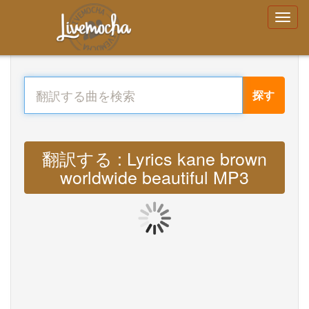
探す
翻訳する : Lyrics kane brown
worldwide beautiful MP3