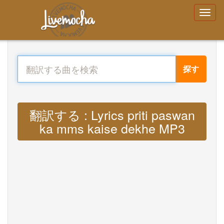
探す
翻訳する : Lyrics priti paswan
ka mms kaise dekhe MP3