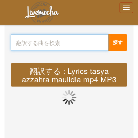
探す
翻訳する : Lyrics tasya
azzahra maulidia mp4 MP3