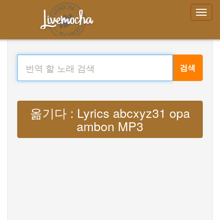
검색
옮기다 : Lyrics abcxyz31 opa
ambon MP3