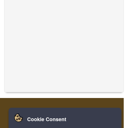
Cookie Consent
집
로그인
레지스터
음악 번역