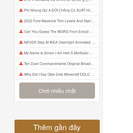
Phi Nhung QU A ĐỜI Chồng Cũ XUẤT HIỆN Khóc Hối Hận Vì Làm Điều KHỦNG KHIẾP Với Cô Mp3
2022 Ford Maverick Trim Levels And Standard Features Explained Mp3
Can You Guess The WORD From Emojii COMPOUND WORD EMOJII CHALLENGE 90 PEOPLE FAIL Guess Mp3
NEVER Stay At IKEA Overnight Animated SCP 3008 Horror Story Mp3
My Name Is Simon I Am Hell S Mortician And I Am Going To Kill God Creepypasta Mp3
Ten Duel Commandments Original Broadway Cast Of Hamilton Lyrics Mp3
Why Did I Say Okie Doki Minecraft DDLC Animated Music Video Song By The Stupendium Mp3
Chơi nhiều nhất
Thêm gần đây