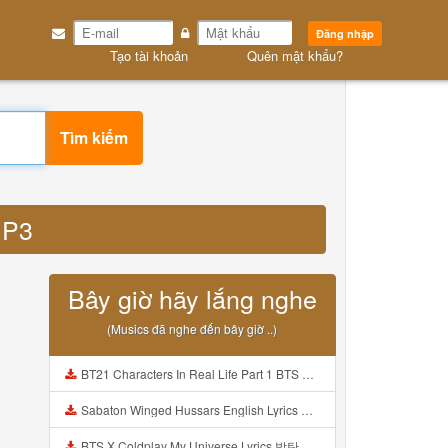
Đăng nhập
Tạo tài khoản
Quên mật khẩu?
Tìm kiếm
MP3
Bây giờ hãy lắng nghe
(Musics đã nghe đến bây giờ ..)
BT21 Characters In Real Life Part 1 BTS AND BT21 방탄소년단 BT21 BT21아가들은 아빠조아 따라쟁이들 BTS Vs BT21 Mp3
Sabaton Winged Hussars English Lyrics Mp3
BTS X Coldplay My Universe Lyrics 방탄소년단 콜드플레이 My Universe 가사 Color Coded Lyrics Han Rom Eng Mp3