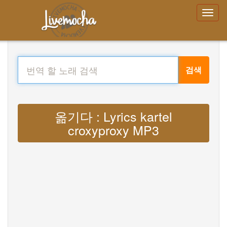
검색
옮기다 : Lyrics kartel
croxyproxy MP3