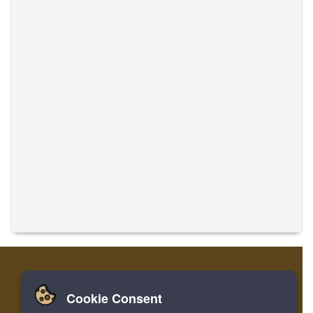
Cookie Consent
집
로그인
레지스터
음악 번역