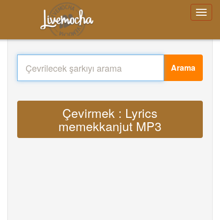
Arama
Çevirmek : Lyrics
memekkanjut MP3