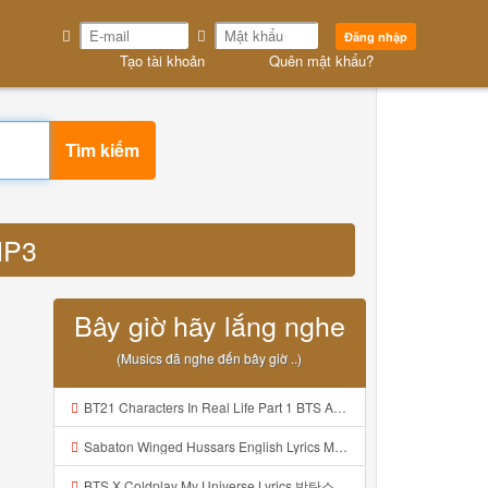
Đăng nhập
Tạo tài khoản
Quên mật khẩu?
Tìm kiếm
 MP3
Bây giờ hãy lắng nghe
(Musics đã nghe đến bây giờ ..)
BT21 Characters In Real Life Part 1 BTS AND BT21 방탄소년단 BT21 BT21아가들은 아빠조아 따라쟁이들 BTS Vs BT21 Mp3
Sabaton Winged Hussars English Lyrics Mp3
BTS X Coldplay My Universe Lyrics 방탄소년단 콜드플레이 My Universe 가사 Color Coded Lyrics Han Rom Eng Mp3