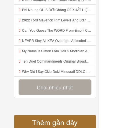
Phi Nhung QU A ĐỜI Chồng Cũ XUẤT HIỆN Khóc Hối Hận Vì Làm Điều KHỦNG KHIẾP Với Cô Mp3
2022 Ford Maverick Trim Levels And Standard Features Explained Mp3
Can You Guess The WORD From Emojii COMPOUND WORD EMOJII CHALLENGE 90 PEOPLE FAIL Guess Mp3
NEVER Stay At IKEA Overnight Animated SCP 3008 Horror Story Mp3
My Name Is Simon I Am Hell S Mortician And I Am Going To Kill God Creepypasta Mp3
Ten Duel Commandments Original Broadway Cast Of Hamilton Lyrics Mp3
Why Did I Say Okie Doki Minecraft DDLC Animated Music Video Song By The Stupendium Mp3
Chơi nhiều nhất
Thêm gần đây