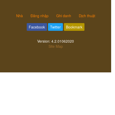
Nhà
Đăng nhập
Ghi danh
Dịch thuật
Facebook
Twitter
Bookmark
Version:
4.2.01062020
Site Map