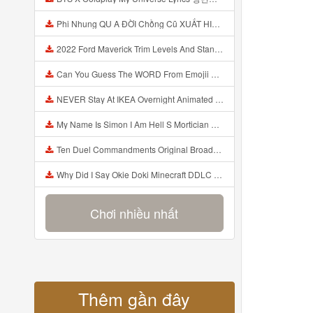
Phi Nhung QU A ĐỜI Chồng Cũ XUẤT HIỆN Khóc Hối Hận Vì Làm Điều KHỦNG KHIẾP Với Cô Mp3
2022 Ford Maverick Trim Levels And Standard Features Explained Mp3
Can You Guess The WORD From Emojii COMPOUND WORD EMOJII CHALLENGE 90 PEOPLE FAIL Guess Mp3
NEVER Stay At IKEA Overnight Animated SCP 3008 Horror Story Mp3
My Name Is Simon I Am Hell S Mortician And I Am Going To Kill God Creepypasta Mp3
Ten Duel Commandments Original Broadway Cast Of Hamilton Lyrics Mp3
Why Did I Say Okie Doki Minecraft DDLC Animated Music Video Song By The Stupendium Mp3
Chơi nhiều nhất
Thêm gần đây