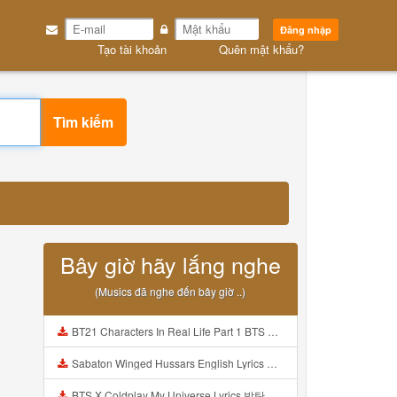
Đăng nhập
Tạo tài khoản
Quên mật khẩu?
Tìm kiếm
Bây giờ hãy lắng nghe
(Musics đã nghe đến bây giờ ..)
BT21 Characters In Real Life Part 1 BTS AND BT21 방탄소년단 BT21 BT21아가들은 아빠조아 따라쟁이들 BTS Vs BT21 Mp3
Sabaton Winged Hussars English Lyrics Mp3
BTS X Coldplay My Universe Lyrics 방탄소년단 콜드플레이 My Universe 가사 Color Coded Lyrics Han Rom Eng Mp3