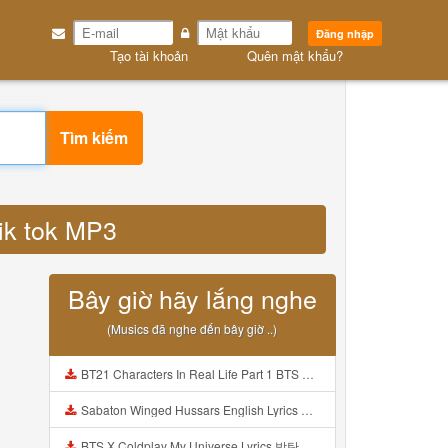
Đăng nhập
Tạo tài khoản
Quên mật khẩu?
Tìm kiếm
 tik tok MP3
Bây giờ hãy lắng nghe
(Musics đã nghe đến bây giờ ..)
BT21 Characters In Real Life Part 1 BTS AND BT21 방탄소년단 BT21 BT21아가들은 아빠조아 따라쟁이들 BTS Vs BT21 Mp3
Sabaton Winged Hussars English Lyrics Mp3
BTS X Coldplay My Universe Lyrics 방탄소년단 콜드플레이 My Universe 가사 Color Coded Lyrics Han Rom Eng Mp3