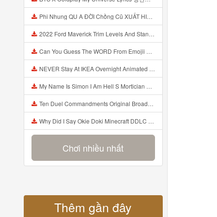
Phi Nhung QU A ĐỜI Chồng Cũ XUẤT HIỆN Khóc Hối Hận Vì Làm Điều KHỦNG KHIẾP Với Cô Mp3
2022 Ford Maverick Trim Levels And Standard Features Explained Mp3
Can You Guess The WORD From Emojii COMPOUND WORD EMOJII CHALLENGE 90 PEOPLE FAIL Guess Mp3
NEVER Stay At IKEA Overnight Animated SCP 3008 Horror Story Mp3
My Name Is Simon I Am Hell S Mortician And I Am Going To Kill God Creepypasta Mp3
Ten Duel Commandments Original Broadway Cast Of Hamilton Lyrics Mp3
Why Did I Say Okie Doki Minecraft DDLC Animated Music Video Song By The Stupendium Mp3
Chơi nhiều nhất
Thêm gần đây