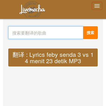
搜索
翻译 : Lyrics feby senda 3 vs 1
4 menit 23 detik MP3