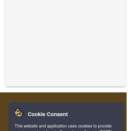
Cookie Consent
家
登录
寄存器
翻译音乐
This website and application uses cookies to provide
Facebook
Twitter
Bookmark