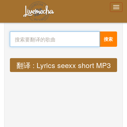
搜索
翻译 : Lyrics seexx short MP3