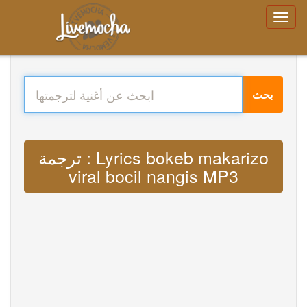
بحث
ترجمة : Lyrics bokeb makarizo
viral bocil nangis MP3