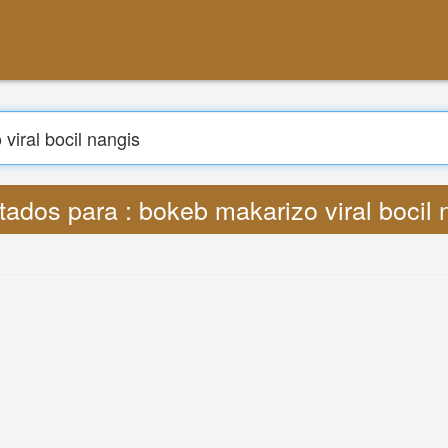
Procurar
r : Lyrics bokeb makarizo viral bocil na