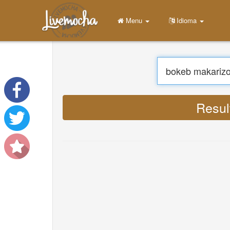
Menu
Início
Entrar
Criar Conta
Aprender
Conversar
Baixar App Free
Baixar App Pro
Traduzi
Traduzir Músicas
About
Terms
Privacy
Contate-Nos
Help
DevOps
Idioma
English