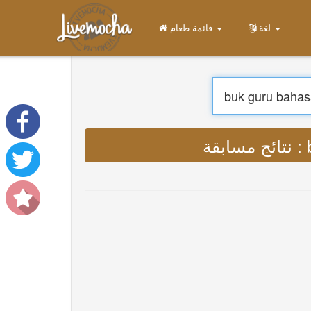
لغة
قائمة طعام
قة