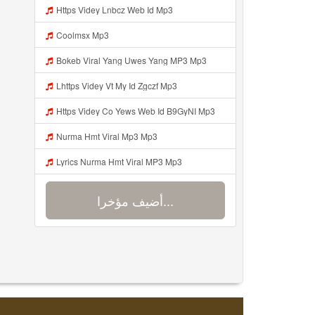
Https Videy Lnbcz Web Id Mp3
Coolmsx Mp3
Bokeb Viral Yang Uwes Yang MP3 Mp3
Lhttps Videy Vt My Id Zgczf Mp3
Https Videy Co Yews Web Id B9GyNI Mp3
Nurma Hmt Viral Mp3 Mp3
Lyrics Nurma Hmt Viral MP3 Mp3
أضيف مؤخرا...