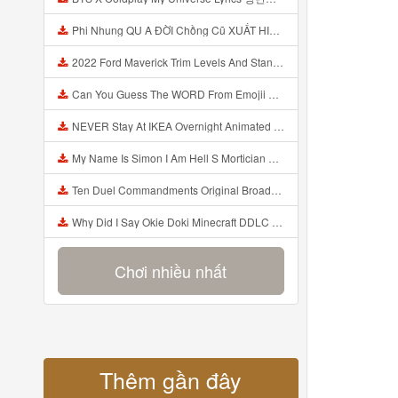
Phi Nhung QU A ĐỜI Chồng Cũ XUẤT HIỆN Khóc Hối Hận Vì Làm Điều KHỦNG KHIẾP Với Cô Mp3
2022 Ford Maverick Trim Levels And Standard Features Explained Mp3
Can You Guess The WORD From Emojii COMPOUND WORD EMOJII CHALLENGE 90 PEOPLE FAIL Guess Mp3
NEVER Stay At IKEA Overnight Animated SCP 3008 Horror Story Mp3
My Name Is Simon I Am Hell S Mortician And I Am Going To Kill God Creepypasta Mp3
Ten Duel Commandments Original Broadway Cast Of Hamilton Lyrics Mp3
Why Did I Say Okie Doki Minecraft DDLC Animated Music Video Song By The Stupendium Mp3
Chơi nhiều nhất
Thêm gần đây