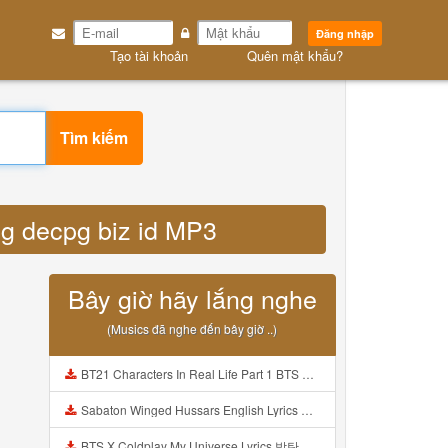
Đăng nhập
Tạo tài khoản
Quên mật khẩu?
Tìm kiếm
yyg decpg biz id MP3
Bây giờ hãy lắng nghe
(Musics đã nghe đến bây giờ ..)
BT21 Characters In Real Life Part 1 BTS AND BT21 방탄소년단 BT21 BT21아가들은 아빠조아 따라쟁이들 BTS Vs BT21 Mp3
Sabaton Winged Hussars English Lyrics Mp3
BTS X Coldplay My Universe Lyrics 방탄소년단 콜드플레이 My Universe 가사 Color Coded Lyrics Han Rom Eng Mp3