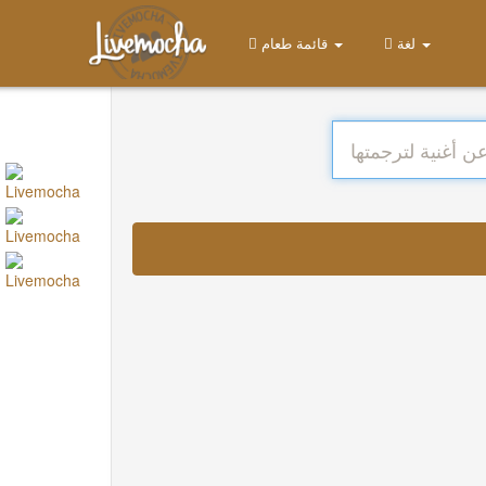
لغة
قائمة طعام