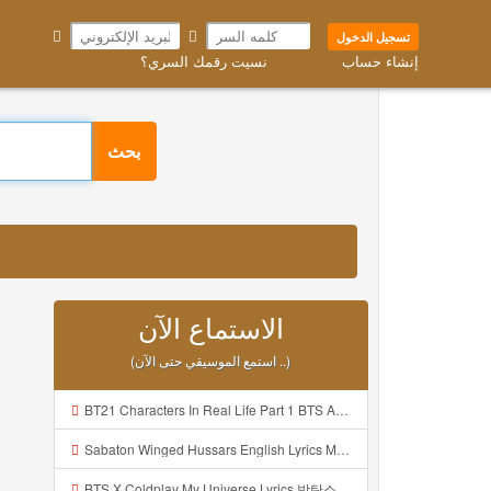
تسجيل الدخول
إنشاء حساب
نسيت رقمك السري؟
بحث
الاستماع الآن
(استمع الموسيقي حتى الآن ..)
BT21 Characters In Real Life Part 1 BTS AND BT21 방탄소년단 BT21 BT21아가들은 아빠조아 따라쟁이들 BTS Vs BT21 Mp3
Sabaton Winged Hussars English Lyrics Mp3
BTS X Coldplay My Universe Lyrics 방탄소년단 콜드플레이 My Universe 가사 Color Coded Lyrics Han Rom Eng Mp3