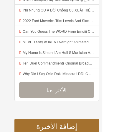
Phi Nhung QU A ĐỜI Chồng Cũ XUẤT HIỆN Khóc Hối Hận Vì Làm Điều KHỦNG KHIẾP Với Cô Mp3
2022 Ford Maverick Trim Levels And Standard Features Explained Mp3
Can You Guess The WORD From Emojii COMPOUND WORD EMOJII CHALLENGE 90 PEOPLE FAIL Guess Mp3
NEVER Stay At IKEA Overnight Animated SCP 3008 Horror Story Mp3
My Name Is Simon I Am Hell S Mortician And I Am Going To Kill God Creepypasta Mp3
Ten Duel Commandments Original Broadway Cast Of Hamilton Lyrics Mp3
Why Did I Say Okie Doki Minecraft DDLC Animated Music Video Song By The Stupendium Mp3
الأكثر لعبا
إضافة الأخيرة