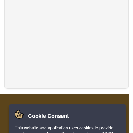
Cookie Consent
Casa
Login
Registro
Traducir músicas
This website and application uses cookies to provide
Facebook
Twitter
Bookmark