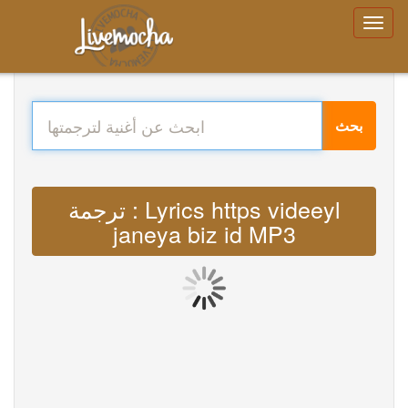
بحث
ترجمة : Lyrics https videeyl
janeya biz id MP3