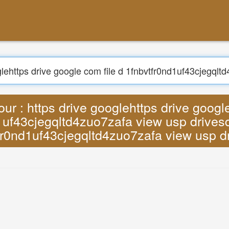
our : https drive googlehttps drive googl
1uf43cjegqltd4zuo7zafa view usp drivesd
fr0nd1uf43cjegqltd4zuo7zafa view usp d