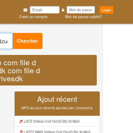
Login
Créer un compte
Mot de passe oublié?
Chercher
e com file d
k com file d
rivesdk
Ajout récent
MP3 les plus récents ajoutés par Livemocha
LATZ Videyy Coll Dvn2j Biz Id Mp3
LATZZ WAR Videyy Coll Dvn2j Biz Id Mp3