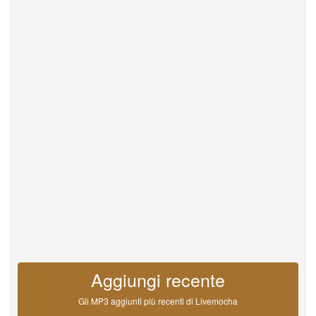
Help
DevOps
linguaggio
English
Français
Deutsche
Português
Español
Pусский
Italiane
日本語
中文
한국어
عربى
हिंदी
ViệtNam
Türk