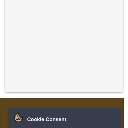
Cookie Consent
집
로그인
레지스터
음악 번역