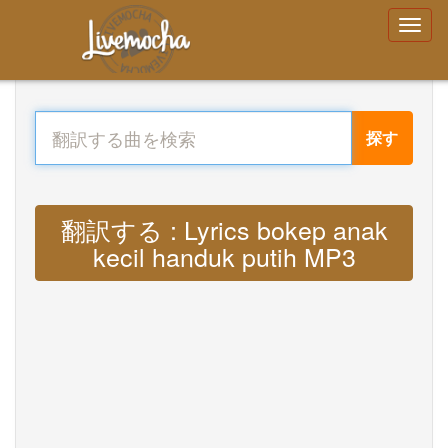
探す
翻訳する : Lyrics bokep anak
kecil handuk putih MP3