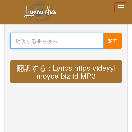
探す
翻訳する : Lyrics https videyyl
moyce biz id MP3