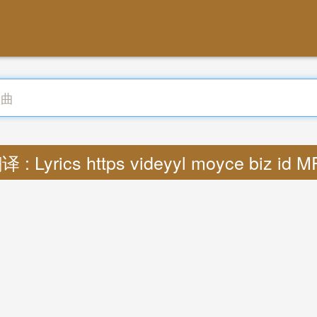
译 : Lyrics https videyyl moyce biz id M