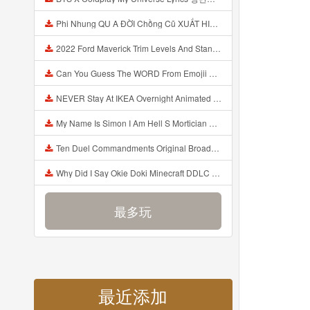
Phi Nhung QU A ĐỜI Chồng Cũ XUẤT HIỆN Khóc Hối Hận Vì Làm Điều KHỦNG KHIẾP Với Cô Mp3
2022 Ford Maverick Trim Levels And Standard Features Explained Mp3
Can You Guess The WORD From Emojii COMPOUND WORD EMOJII CHALLENGE 90 PEOPLE FAIL Guess Mp3
NEVER Stay At IKEA Overnight Animated SCP 3008 Horror Story Mp3
My Name Is Simon I Am Hell S Mortician And I Am Going To Kill God Creepypasta Mp3
Ten Duel Commandments Original Broadway Cast Of Hamilton Lyrics Mp3
Why Did I Say Okie Doki Minecraft DDLC Animated Music Video Song By The Stupendium Mp3
最多玩
最近添加