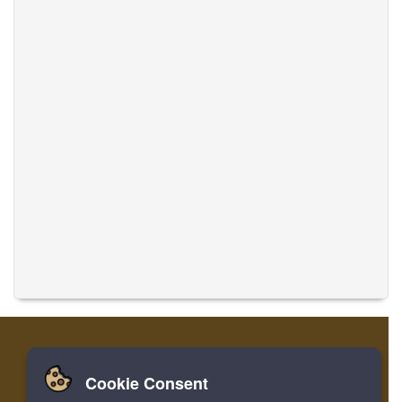
Cookie Consent
집
로그인
레지스터
음악 번역