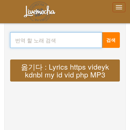
검색
옮기다 : Lyrics https videyk
kdnbl my id vid php MP3