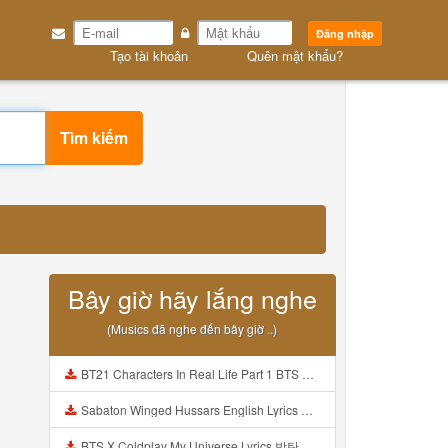
Đăng nhập
Tạo tài khoản
Quên mật khẩu?
Tìm kiếm
Bây giờ hãy lắng nghe
(Musics đã nghe đến bây giờ ..)
BT21 Characters In Real Life Part 1 BTS AND BT21 방탄소년단 BT21 BT21아가들은 아빠조아 따라쟁이들 BTS Vs BT21 Mp3
Sabaton Winged Hussars English Lyrics Mp3
BTS X Coldplay My Universe Lyrics 방탄소년단 콜드플레이 My Universe 가사 Color Coded Lyrics Han Rom Eng Mp3