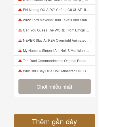
Phi Nhung QU A ĐỜI Chồng Cũ XUẤT HIỆN Khóc Hối Hận Vì Làm Điều KHỦNG KHIẾP Với Cô Mp3
2022 Ford Maverick Trim Levels And Standard Features Explained Mp3
Can You Guess The WORD From Emojii COMPOUND WORD EMOJII CHALLENGE 90 PEOPLE FAIL Guess Mp3
NEVER Stay At IKEA Overnight Animated SCP 3008 Horror Story Mp3
My Name Is Simon I Am Hell S Mortician And I Am Going To Kill God Creepypasta Mp3
Ten Duel Commandments Original Broadway Cast Of Hamilton Lyrics Mp3
Why Did I Say Okie Doki Minecraft DDLC Animated Music Video Song By The Stupendium Mp3
Chơi nhiều nhất
Thêm gần đây