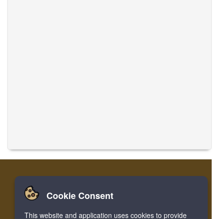
Cookie Consent
家
登录
寄存器
翻译音乐
This website and application uses cookies to provide