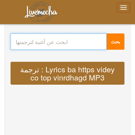
بحث
ترجمة : Lyrics ba https videy
co top vinrdhagd MP3