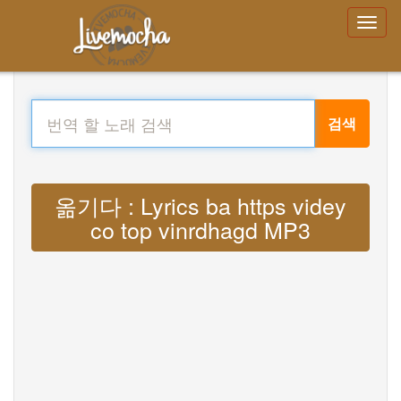
검색
옮기다 : Lyrics ba https videy
co top vinrdhagd MP3