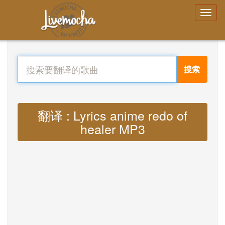
搜索
翻译 : Lyrics anime redo of
healer MP3