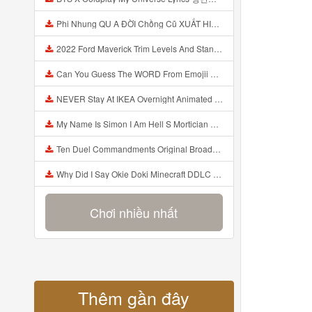
Phi Nhung QU A ĐỜI Chồng Cũ XUẤT HIỆN Khóc Hối Hận Vì Làm Điều KHỦNG KHIẾP Với Cô Mp3
2022 Ford Maverick Trim Levels And Standard Features Explained Mp3
Can You Guess The WORD From Emojii COMPOUND WORD EMOJII CHALLENGE 90 PEOPLE FAIL Guess Mp3
NEVER Stay At IKEA Overnight Animated SCP 3008 Horror Story Mp3
My Name Is Simon I Am Hell S Mortician And I Am Going To Kill God Creepypasta Mp3
Ten Duel Commandments Original Broadway Cast Of Hamilton Lyrics Mp3
Why Did I Say Okie Doki Minecraft DDLC Animated Music Video Song By The Stupendium Mp3
Chơi nhiều nhất
Thêm gần đây