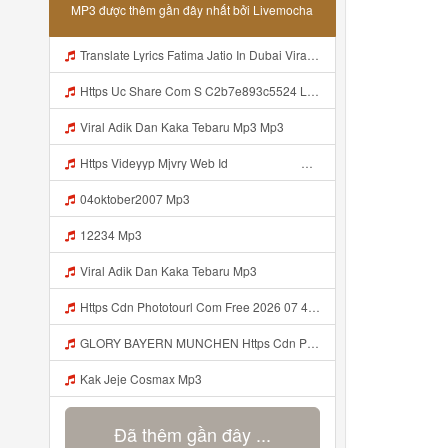
MP3 được thêm gần đây nhất bởi Livemocha
Translate Lyrics Fatima Jatio In Dubai Viral Leak MP3 Mp3
Https Uc Share Com S C2b7e893c5524 La Id Mp3
Viral Adik Dan Kaka Tebaru Mp3 Mp3
Https Videyyp Mjvry Web Id ᅠ ᅠ ᅠ ᅠ ᅠ ᅠ ᅠ ᅠ ᅠ ᅠ ᅠ ᅠ ᅠ ᅠ ᅠ ᅠ ᅠ ᅠ ᅠ ᅠ Ok ᅠ ᅠ ᅠ ᅠ ᅠ ᅠ Https Videyyp Mjvry Web Id Mp3
04oktober2007 Mp3
12234 Mp3
Viral Adik Dan Kaka Tebaru Mp3
Https Cdn Phototourl Com Free 2026 07 4bb7 9368 9a12a0079050 Jpg Mp3
GLORY BAYERN MUNCHEN Https Cdn Phototourl Com Free 2026 07 01 473d334d 92dc 416a A7e4 C0f29dfe2354 Jpg Mp3
Kak Jeje Cosmax Mp3
Đã thêm gần đây ...