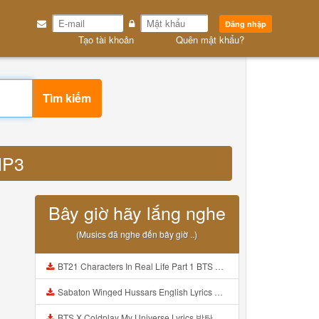
Đăng nhập
Tạo tài khoản
Quên mật khẩu?
Tìm kiếm
 MP3
Bây giờ hãy lắng nghe
(Musics đã nghe đến bây giờ ..)
BT21 Characters In Real Life Part 1 BTS AND BT21 방탄소년단 BT21 BT21아가들은 아빠조아 따라쟁이들 BTS Vs BT21 Mp3
Sabaton Winged Hussars English Lyrics Mp3
BTS X Coldplay My Universe Lyrics 방탄소년단 콜드플레이 My Universe 가사 Color Coded Lyrics Han Rom Eng Mp3